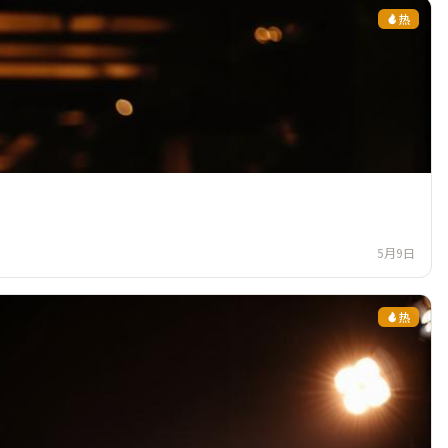
热
5月9日
热