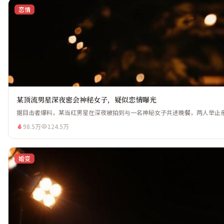
恋情
某顶流男星深夜密会神秘女子，疑似恋情曝光
据目击者爆料，某当红男星在深夜被拍到与一名神秘女子共进晚餐，两人举止亲
98.5万
124.5万
婚变