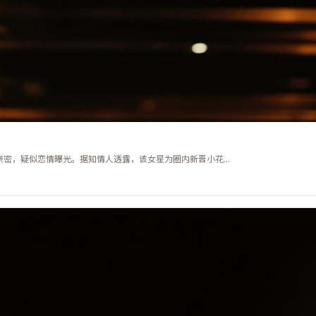
密，疑似恋情曝光。据知情人透露，该女星为圈内新晋小花...