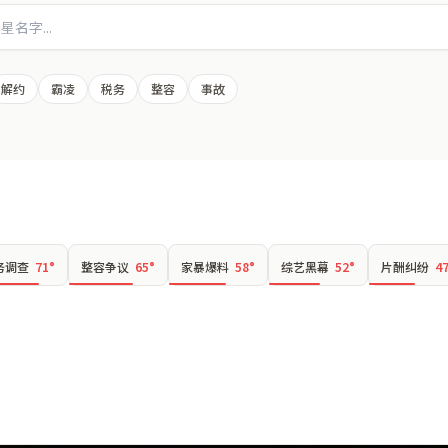
解约
霸凌
税务
整容
事故
务调查
71°
整容争议
65°
家暴爆料
58°
综艺黑幕
52°
片酬纠纷
4