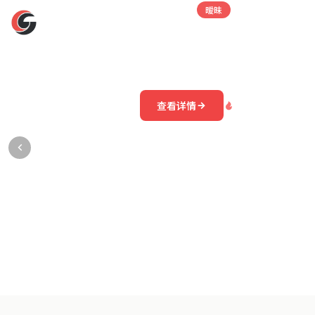
官司
解约
暧昧
税务
黑料吃瓜王
重磅：某顶流男星与经纪公司解约，索赔
某小花被拍到与多位男星同时暧昧，时间
某知名制片人涉嫌偷税漏税被调查，多部
某影后与前夫对簿公堂，争夺孩子抚养权
双方各带豪华律师团队，法庭外聚集大量媒体记者
据知情人透露，双方矛盾已持续半年，此前多次协商
网友扒出同款约会地点与时间线，疑似脚踩多条
税务稽查部门已介入调查，涉及金额可能超过千
查看详情
查看详情
查看详情
查看详情
110.0万热度
150.0万热度
120.0万热度
135.0万热度