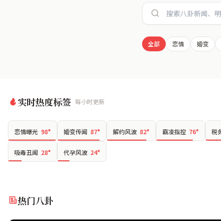
全部
恋情
婚变
实时热度标签
每小时更新
恋情曝光
98°
婚变传闻
87°
解约风波
82°
霸凌指控
76°
税
吸毒丑闻
28°
代孕风波
24°
热门八卦