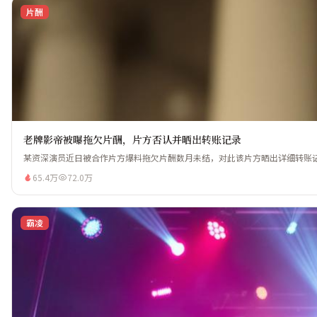
片酬
老牌影帝被曝拖欠片酬，片方否认并晒出转账记录
某资深演员近日被合作片方爆料拖欠片酬数月未结，对此该片方晒出详细转账记录
65.4万
72.0万
霸凌