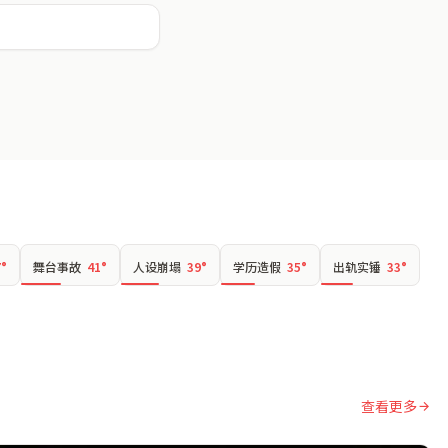
7°
舞台事故
41°
人设崩塌
39°
学历造假
35°
出轨实锤
33°
查看更多