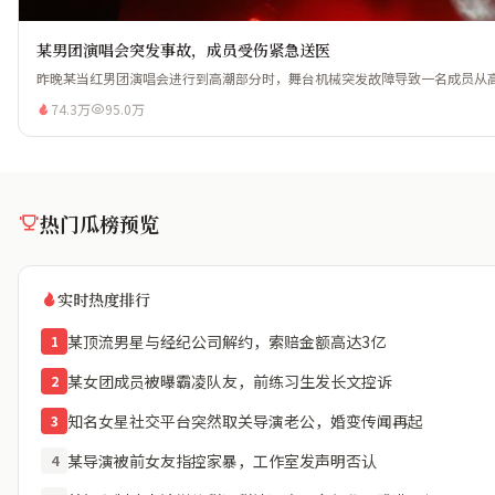
某男团演唱会突发事故，成员受伤紧急送医
昨晚某当红男团演唱会进行到高潮部分时，舞台机械突发故障导致一名成员从高处
74.3万
95.0万
热门瓜榜预览
实时热度排行
某顶流男星与经纪公司解约，索赔金额高达3亿
1
某女团成员被曝霸凌队友，前练习生发长文控诉
2
知名女星社交平台突然取关导演老公，婚变传闻再起
3
某导演被前女友指控家暴，工作室发声明否认
4