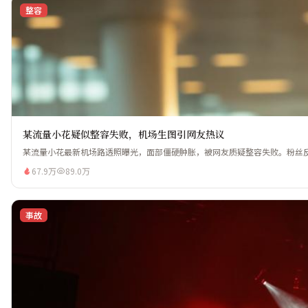
整容
某流量小花疑似整容失败，机场生图引网友热议
某流量小花最新机场路透照曝光，面部僵硬肿胀，被网友质疑整容失败。粉丝反驳
67.9万
89.0万
事故