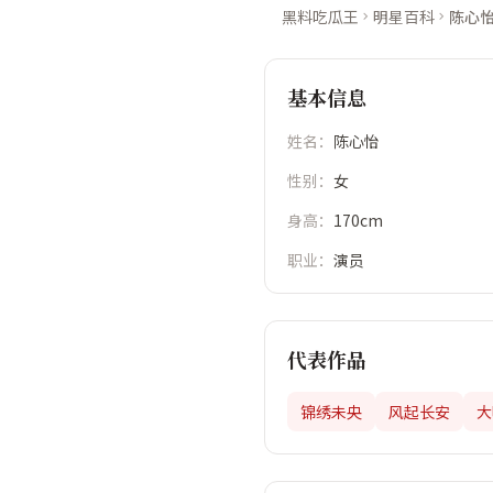
黑料吃瓜王
明星百科
陈心
基本信息
姓名：
陈心怡
性别：
女
身高：
170cm
职业：
演员
代表作品
锦绣未央
风起长安
大