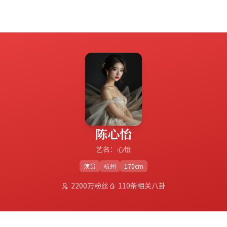
陈心怡
艺名：心怡
演员
杭州
170cm
2200万粉丝
110条相关八卦